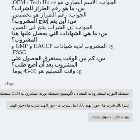
اسم التجاري هو OEM / Tech Horse.
س: ما هو رقم الطراز للشراب؟
الجواب: رقم الطراز هو تخصيص.
س: أين يتم إنتاج المشروب؟
الجواب: إن الشراب ينتج في الصين.
 ما هي الشهادات التي يحصل عليها هذا
المشروب؟
ج: المشروب لديه شهادات HACCP و GMP و
FSSC.
: كم من الوقت يستغرق الحصول على
المشروب بعد أن أضع طلب؟
ج: وقت التسليم هو 35-45 يوما.
Tags:
المعبأة بالألومنيوم,سلسلة توريد المشروبات OEM,سلسلة توريد عصير البلاستيك
ء جوز الهند,شرب ماء جوز الهند
Plastic