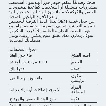
قًا يلتقط جوهر جوز الهندسواء استمتعت
ستقلة أو استخدمت كقاعدة لمشروبات
كتيلات، ماء جوز الهند لدينا هو خيار لذيذ
ومغذٍ للأفراد الواعين للصحة.
من خلال خدمة OEM لدينا، لديك الفرصة لتخصيص
بئة والتغليف وتسميته، وتنسيقه تماما مع
لامة التجارية الخاصة بك.فريقنا المكرس
ون معك لخلق منتج يعكس رؤيتك ويلبي
متطلباتك المحددة.
جدول المعلمات:
نتج
ماء جوز الهند
جم
1000 مل (33.8 أوقية)
عبئة
تيترا باك
كون
ماء جوز الهند النقي
يسي
واد
لا توجد إضافات أو مواد صيانة
افة
كهة
جوز الهند الطبيعي والمرتاح
حية
[حدد مدة صلاحية المنتج]