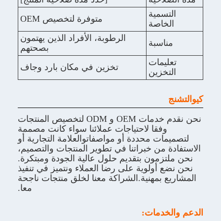
مية
متوفرة لتخصيص OEM
اصة
الرطوبة، الأفراد الذين يهتمون
سبة
بصحتهم
مات
تخزين في مكان بارد وجاف
زين
نحن نقدم خدمات OEM و ODM لتخصيص المنتجات
قا لاحتياجات عملائنا سواء كانت مصممة
 محددة أو مواصفاتوالعلامة التجارية أو
ن خبراتنا في تطوير المنتجات والتصميم،
مون بتقديم حلول عالية الجودة ومبتكرة.
ولوية على رضا العملاء ونتميز في تنفيذ
بمهنية.الشراكة معنا لخلق منتجات ناجحة
معا.
مات: