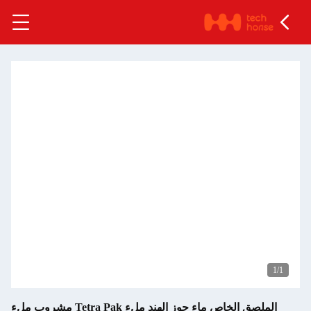
الملصق الخاص ماء جوز الهند ملء Tetra Pak مشروب ملء