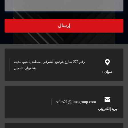
إرسال
رقم 275 شارع غودينغ الشرقي، منطقة يانغبو، مدينة
شنغهاي، الصين
sales21@jimagroup.c