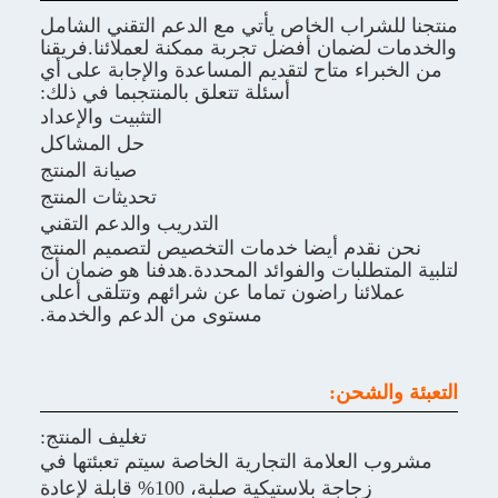
اب الخاص يأتي مع الدعم التقني الشامل
مان أفضل تجربة ممكنة لعملائنا.فريقنا
 متاح لتقديم المساعدة والإجابة على أي
أسئلة تتعلق بالمنتجبما في ذلك:
التثبيت والإعداد
حل المشاكل
صيانة المنتج
تحديثات المنتج
التدريب والدعم التقني
م أيضا خدمات التخصيص لتصميم المنتج
لبات والفوائد المحددة.هدفنا هو ضمان أن
نا راضون تماما عن شرائهم وتتلقى أعلى
مستوى من الدعم والخدمة.
شحن:
تغليف المنتج:
علامة التجارية الخاصة سيتم تعبئتها في
زجاجة بلاستيكية صلبة، 100% قابلة لإعادة