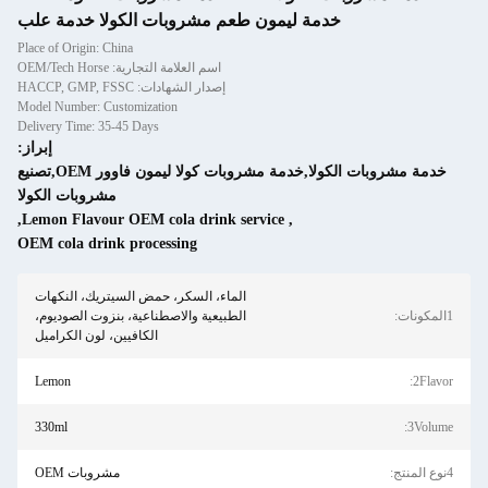
خدمة ليمون طعم مشروبات الكولا خدمة علب
Place of Origin: China
اسم العلامة التجارية: OEM/Tech Horse
إصدار الشهادات: HACCP, GMP, FSSC
Model Number: Customization
Delivery Time: 35-45 Days
إبراز:
خدمة مشروبات الكولا,خدمة مشروبات كولا ليمون فاوور OEM,تصنيع
مشروبات الكولا
,
Lemon Flavour OEM cola drink service
,
OEM cola drink processing
الماء، السكر، حمض السيتريك، النكهات
1المكونات:
الطبيعية والاصطناعية، بنزوت الصوديوم،
الكافيين، لون الكراميل
Lemon
2Flavor:
330ml
3Volume:
4نوع المنتج:
مشروبات OEM