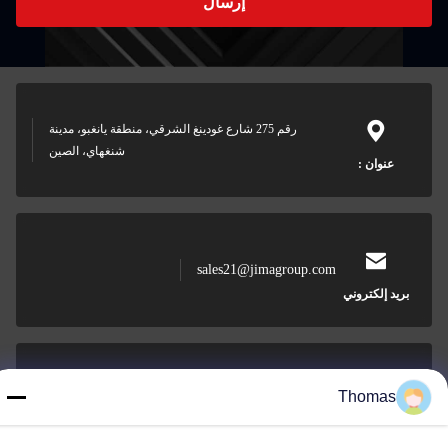
إرسال
رقم 275 شارع غودينغ الشرقي، منطقة يانغبو، مدينة
شنغهاي، الصين
عنوان :
sales21@jimagroup.com
بريد إلكتروني
Thomas
0086-15921524026
هاتف :