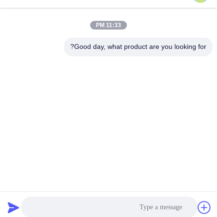
شنغهاي، الصين
عنوان :
11:33 PM
Good day, what product are you looking for?
sales21@jimagroup.com
بريد إلكتروني
0086-15921524026
هاتف :
TECH HORSE
احصل على افضل سعر
نتحدث الآن
نتحدث الآن