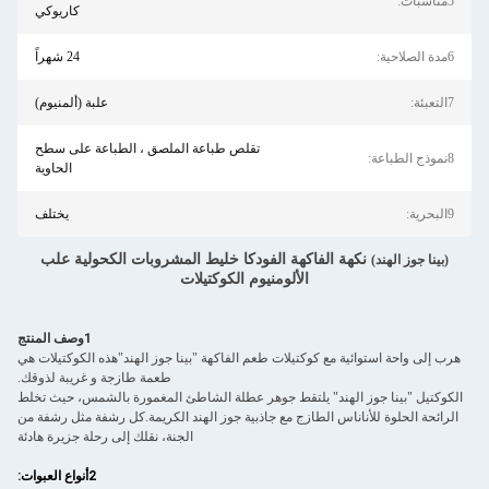
5مناسبات:
كاريوكي
6مدة الصلاحية:
24 شهراً
7التعبئة:
علبة (ألمنيوم)
تقلص طباعة الملصق ، الطباعة على سطح
8نموذج الطباعة:
الحاوية
9البحرية:
يختلف
نكهة الفاكهة الفودكا خليط المشروبات الكحولية علب
(بينا جوز الهند)
الألومنيوم الكوكتيلات
1وصف المنتج
هرب إلى واحة استوائية مع كوكتيلات طعم الفاكهة "بينا جوز الهند"هذه الكوكتيلات هي
طعمة طازجة و غريبة لذوقك.
الكوكتيل "بينا جوز الهند" يلتقط جوهر عطلة الشاطئ المغمورة بالشمس، حيث تخلط
الرائحة الحلوة للأناناس الطازج مع جاذبية جوز الهند الكريمة.كل رشفة مثل رشفة من
الجنة، نقلك إلى رحلة جزيرة هادئة
2أنواع العبوات: