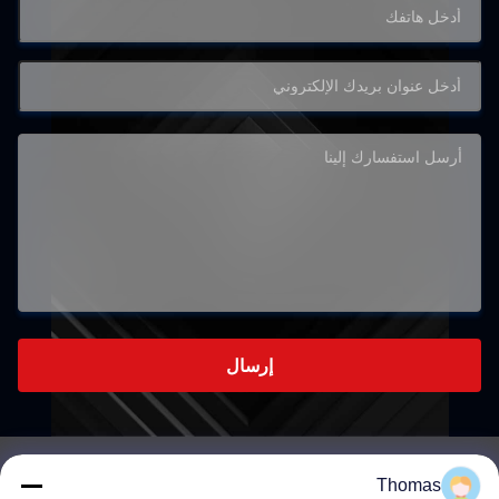
إرسال
Thomas
رقم 275 شارع غودينغ الشرقي، منطقة يانغبو، مدينة