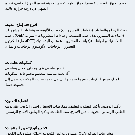
تعقيم الجهاز الساخن، تعقيم الجهاز البارد، تعقيم الجبهة، تعقيم الجهاز الخلفي، تعقيم
الطهي في درجة حرارة عالية.
6نوع خط إنتاج التعبئة
:
تعبئة الزجاج والعباءات ((عباءات المشروبات) ، علب الألومنيوم وعباءات المشروبات
((عباءات المشروبات) ، علب الصفيحة وعباءات المشروبات ((شراب OEM) ، علب
البلاستيك والعباءات ((عباءات المشروبات) ،علب البلاستيك (PET)، ملء الكرتون
العضوي، الزجاجات الألومنيوم الزجاجات والملء.
7مكونات تعليمات:
عصير طبيعي نقي ومحلى صحي وطبيعي
آلة تعبئة مناسبة لمعظم مجموعات المكونات
اقبل
أو جميع المكونات توفرها جيمابيو التي هي علامة تجارية للمكونات تنتمي إلى
مجموعة جيما.
8عملية التعاون:
تأكيد الوصفة، تأكيد التعبئة والتغليف، مفاوضات الأسعار، اختبار الذوق، عقد توقيع
الطلب الرسمي، تجربة ما قبل الإنتاج، نمط الطباعة وتأكيد الوثائق، الإنتاج الرسمي.
9جميع أنواع تطوير المنتجات:
مشروبات الطاقة OEM، مشروبات غير الكحولية OEM، مشروبات الكحول