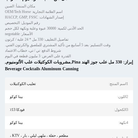
مكان المنشأ: الصين
اسم العلامة التجارية: OEM/Tech Horse
إصدار الشهادات: HACCP, GMP, FSSC
رقم الموديل: التخصيص
الحد الأدنى لكمية: 30000 عبوة وعلبة ونكهة لكل حجم
الأسعار: negotiable
تفاصيل التغليف: 330 مل * 24 علبة / كرتون
وقت التسليم: بعد 5 أسابيع من تأكيد المشتري للملصق والكرتون الفني.
شروط الدفع: تي / تي، خطاب الاعتماد
القدرة على العرض: 3 مليون قطعة في اليوم
إبراز:
330 مل علب جوز الهند Pina,مشروبات الكوكتيلات علب الألومنيوم
,
Beverage Cocktails Aluminum Canning
1اسم المنتج:
تعليب الكوكتيلات
2اللون:
بينا كوكو
3الكحول:
فودكا 13٪
4نكهة:
بينا كوكو
مطعم ، حفلة ، ملهى ليلي ، بار ، KTV ،