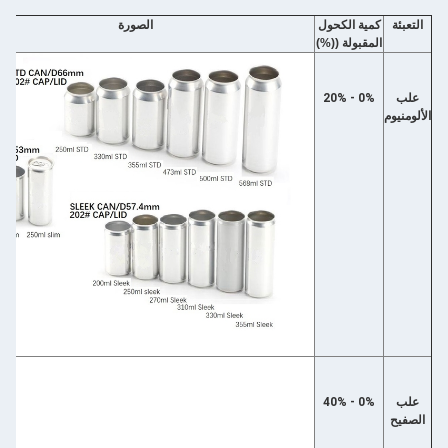
التعبئة
كمية الكحول
الصورة
المقبولة ((%)
علب
0% - 20%
الألومنيوم
علب
0% - 40%
الصفيح