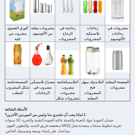
مشروبات في
زجاجات
زجاجية في
مشروبات معلبة
الورق العضوي
زجاجات
بلاستيكية
الزجاج
من الألومنيوم
مشروب من
الألومنيوم
المشروبات
المشروبات
علبة
الصفيحة المعلبة
البلاستيك سهل
البلاستيك
خاصة
مصباح بلاستيكي
الصفيحة
خاصة
مشروبات
فتح
مشروب
مشروب في
شكل المشروب
المشروبات
مشروبات
الزجاجات
المعلب
المعلبة
مشروبات شكل
الأسئلة الشائعة
1
.
لماذا يجب أن تشتري منا وليس من الموردين الآخرين؟
ضمان الجودة: مواد التعبئة والتعبئة عالية الجودة التقنية والخبرة: 10 سنوات
تجربة،خطوط منتجات متعددة،تقبل MOQ منخفضة.فريق البحث والتطوير القوي: 
يساعدك على إنشاء وصفة وتصميمك الخاص.